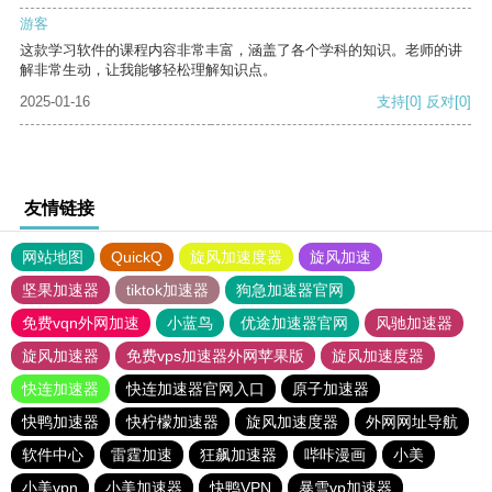
游客
这款学习软件的课程内容非常丰富，涵盖了各个学科的知识。老师的讲
解非常生动，让我能够轻松理解知识点。
2025-01-16
支持
[0]
反对
[0]
友情链接
网站地图
QuickQ
旋风加速度器
旋风加速
坚果加速器
tiktok加速器
狗急加速器官网
免费vqn外网加速
小蓝鸟
优途加速器官网
风驰加速器
旋风加速器
免费vps加速器外网苹果版
旋风加速度器
快连加速器
快连加速器官网入口
原子加速器
快鸭加速器
快柠檬加速器
旋风加速度器
外网网址导航
软件中心
雷霆加速
狂飙加速器
哔咔漫画
小美
小美vpn
小美加速器
快鸭VPN
暴雪vp加速器