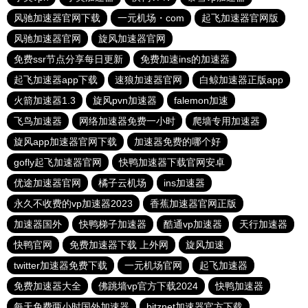
风驰加速器官网下载
一元机场・com
起飞加速器官网版
风驰加速器官网
旋风加速器官网
免费ssr节点分享每日更新
免费加速ins的加速器
起飞加速器app下载
速狼加速器官网
白鲸加速器正版app
火箭加速器1.3
旋风pvn加速器
falemon加速
飞鸟加速器
网络加速器免费一小时
爬墙专用加速器
旋风app加速器官网下载
加速器免费的哪个好
gofly起飞加速器官网
快鸭加速器下载官网安卓
优途加速器官网
橘子云机场
ins加速器
永久不收费的vp加速器2023
香蕉加速器官网正版
加速器国外
快鸭梯子加速器
酷通vp加速器
天行加速器
快鸭官网
免费加速器下载 上外网
旋风加速
twitter加速器免费下载
一元机场官网
起飞加速器
免费加速器大全
佛跳墙vp官方下载2024
快鸭加速器
每天免费两小时国外加速器
bitznet加速器官方下载