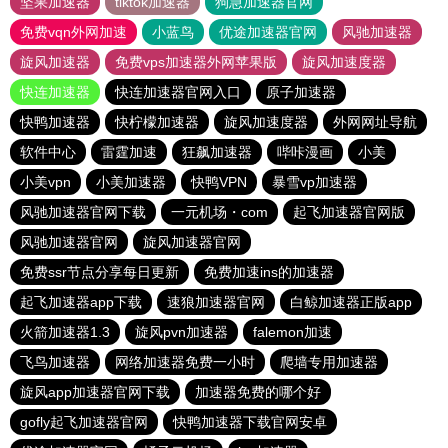
坚果加速器
tiktok加速器
狗急加速器官网
免费vqn外网加速
小蓝鸟
优途加速器官网
风驰加速器
旋风加速器
免费vps加速器外网苹果版
旋风加速度器
快连加速器
快连加速器官网入口
原子加速器
快鸭加速器
快柠檬加速器
旋风加速度器
外网网址导航
软件中心
雷霆加速
狂飙加速器
哔咔漫画
小美
小美vpn
小美加速器
快鸭VPN
暴雪vp加速器
风驰加速器官网下载
一元机场・com
起飞加速器官网版
风驰加速器官网
旋风加速器官网
免费ssr节点分享每日更新
免费加速ins的加速器
起飞加速器app下载
速狼加速器官网
白鲸加速器正版app
火箭加速器1.3
旋风pvn加速器
falemon加速
飞鸟加速器
网络加速器免费一小时
爬墙专用加速器
旋风app加速器官网下载
加速器免费的哪个好
gofly起飞加速器官网
快鸭加速器下载官网安卓