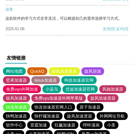
游客
这款软件的学习方式非常灵活，可以根据自己的需求选择学习方式。
2025-01-06
支持
[0]
反对
[0]
友情链接
网站地图
QuickQ
旋风加速度器
旋风加速
坚果加速器
tiktok加速器
狗急加速器官网
免费vqn外网加速
小蓝鸟
优途加速器官网
风驰加速器
旋风加速器
免费vps加速器外网苹果版
旋风加速度器
快连加速器
快连加速器官网入口
原子加速器
快鸭加速器
快柠檬加速器
旋风加速度器
外网网址导航
软件中心
雷霆加速
狂飙加速器
哔咔漫画
小美