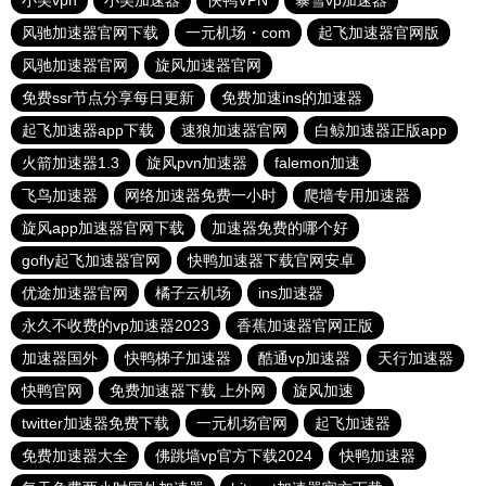
小美vpn
小美加速器
快鸭VPN
暴雪vp加速器
风驰加速器官网下载
一元机场・com
起飞加速器官网版
风驰加速器官网
旋风加速器官网
免费ssr节点分享每日更新
免费加速ins的加速器
起飞加速器app下载
速狼加速器官网
白鲸加速器正版app
火箭加速器1.3
旋风pvn加速器
falemon加速
飞鸟加速器
网络加速器免费一小时
爬墙专用加速器
旋风app加速器官网下载
加速器免费的哪个好
gofly起飞加速器官网
快鸭加速器下载官网安卓
优途加速器官网
橘子云机场
ins加速器
永久不收费的vp加速器2023
香蕉加速器官网正版
加速器国外
快鸭梯子加速器
酷通vp加速器
天行加速器
快鸭官网
免费加速器下载 上外网
旋风加速
twitter加速器免费下载
一元机场官网
起飞加速器
免费加速器大全
佛跳墙vp官方下载2024
快鸭加速器