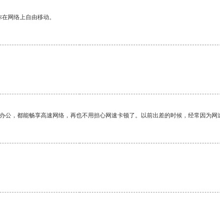
你在网络上自由移动。
作办公，都能畅享高速网络，再也不用担心网速卡顿了。以前出差的时候，经常因为网