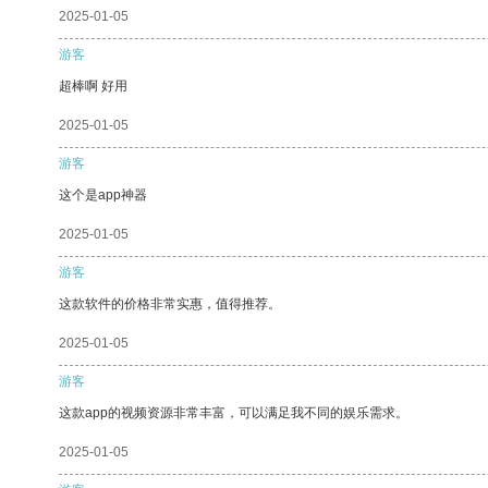
2025-01-05
游客
超棒啊 好用
2025-01-05
游客
这个是app神器
2025-01-05
游客
这款软件的价格非常实惠，值得推荐。
2025-01-05
游客
这款app的视频资源非常丰富，可以满足我不同的娱乐需求。
2025-01-05