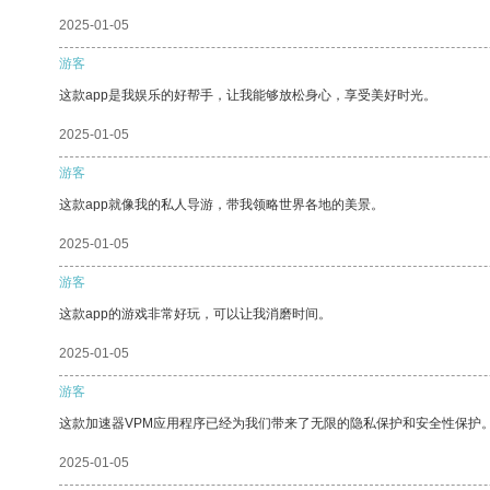
2025-01-05
游客
这款app是我娱乐的好帮手，让我能够放松身心，享受美好时光。
2025-01-05
游客
这款app就像我的私人导游，带我领略世界各地的美景。
2025-01-05
游客
这款app的游戏非常好玩，可以让我消磨时间。
2025-01-05
游客
这款加速器VPM应用程序已经为我们带来了无限的隐私保护和安全性保护
2025-01-05