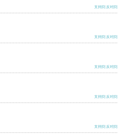
支持
[0]
反对
[0]
支持
[0]
反对
[0]
支持
[0]
反对
[0]
支持
[0]
反对
[0]
支持
[0]
反对
[0]