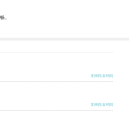
畅。
支持
[0]
反对
[0]
支持
[0]
反对
[0]